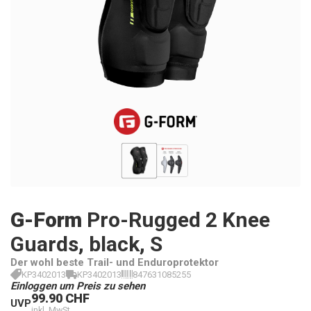
G-Form
Pro-Rugged 2 Knee
Guards, black, S
Der wohl beste Trail- und Enduroprotektor
KP3402013
KP3402013
847631085255
Einloggen um Preis zu sehen
99.90 CHF
UVP
inkl. MwSt.