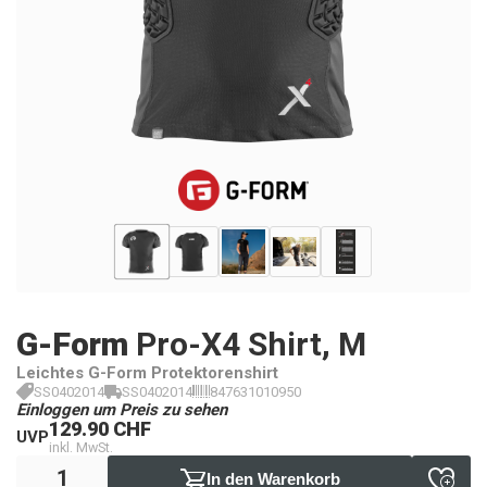
G-Form
Pro-X4 Shirt, M
Leichtes G-Form Protektorenshirt
SS0402014
SS0402014
847631010950
Einloggen um Preis zu sehen
129.90 CHF
UVP
inkl. MwSt.
In den Warenkorb