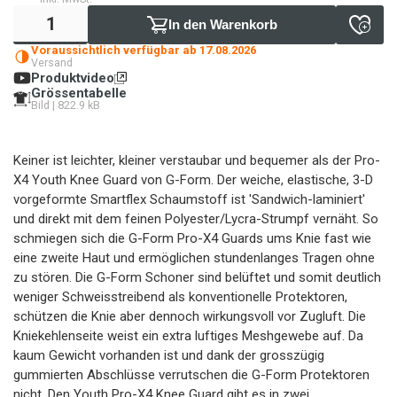
In den Warenkorb
Voraussichtlich verfügbar ab 17.08.2026
Versand
Produktvideo
Grössentabelle
Bild | 822.9 kB
Keiner ist leichter, kleiner verstaubar und bequemer als der Pro-
X4 Youth Knee Guard von G-Form. Der weiche, elastische, 3-D
vorgeformte Smartflex Schaumstoff ist 'Sandwich-laminiert'
und direkt mit dem feinen Polyester/Lycra-Strumpf vernäht. So
schmiegen sich die G-Form Pro-X4 Guards ums Knie fast wie
eine zweite Haut und ermöglichen stundenlanges Tragen ohne
zu stören. Die G-Form Schoner sind belüftet und somit deutlich
weniger Schweisstreibend als konventionelle Protektoren,
schützen die Knie aber dennoch wirkungsvoll vor Zugluft. Die
Kniekehlenseite weist ein extra luftiges Meshgewebe auf. Da
kaum Gewicht vorhanden ist und dank der grosszügig
gummierten Abschlüsse verrutschen die G-Form Protektoren
nicht. Den Youth Pro-X4 Knee Guard gibt es in zwei