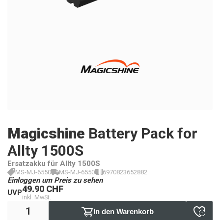
Magicshine
Battery Pack for
Allty 1500S
Ersatzakku für Allty 1500S
MS-MJ-6550
MS-MJ-6550
6970823652882
Einloggen um Preis zu sehen
49.90 CHF
UVP
inkl. MwSt.
In den Warenkorb