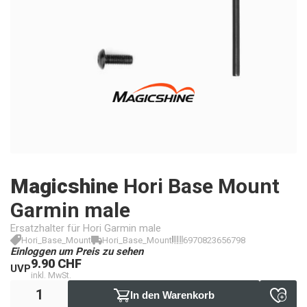
Magicshine
Hori Base Mount
Garmin male
Ersatzhalter für Hori Garmin male
Hori_Base_Mount
Hori_Base_Mount
6970823656798
Einloggen um Preis zu sehen
9.90 CHF
UVP
inkl. MwSt.
In den Warenkorb